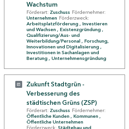
Wachstum
Förderart:
Zuschuss
Fördernehmer:
Unternehmen
Förderzweck:
Arbeitsplatzförderung
Investieren
und Wachsen
Existenzgründung
Qualifizierung/Aus- und
Weiterbildung/Personal
Forschung,
Innovationen und Digitalisierung
Investitionen in Sachanlagen und
Beratung
Unternehmensgründung
Zukunft Stadtgrün -
Verbesserung des
städtischen Grüns (ZSP)
Förderart:
Zuschuss
Fördernehmer:
Öffentliche Kunden
Kommunen
Öffentliche Unternehmen
Förderzweck:
Städtebau und