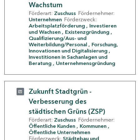
Wachstum
Förderart:
Zuschuss
Fördernehmer:
Unternehmen
Förderzweck:
Arbeitsplatzförderung
Investieren
und Wachsen
Existenzgründung
Qualifizierung/Aus- und
Weiterbildung/Personal
Forschung,
Innovationen und Digitalisierung
Investitionen in Sachanlagen und
Beratung
Unternehmensgründung
Zukunft Stadtgrün -
Verbesserung des
städtischen Grüns (ZSP)
Förderart:
Zuschuss
Fördernehmer:
Öffentliche Kunden
Kommunen
Öffentliche Unternehmen
Förderzweck:
Städtebau und