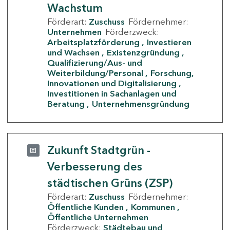
Wachstum
Förderart:
Zuschuss
Fördernehmer:
Unternehmen
Förderzweck:
Arbeitsplatzförderung
Investieren
und Wachsen
Existenzgründung
Qualifizierung/Aus- und
Weiterbildung/Personal
Forschung,
Innovationen und Digitalisierung
Investitionen in Sachanlagen und
Beratung
Unternehmensgründung
Zukunft Stadtgrün -
Verbesserung des
städtischen Grüns (ZSP)
Förderart:
Zuschuss
Fördernehmer:
Öffentliche Kunden
Kommunen
Öffentliche Unternehmen
Förderzweck:
Städtebau und