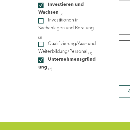
Investieren und
Wachsen
(2)
ndorte
Investitionen in
Sachanlagen und Beratung
(2)
Qualifizierung/Aus- und
Weiterbildung/Personal
(2)
Unternehmensgründ
ung
(2)