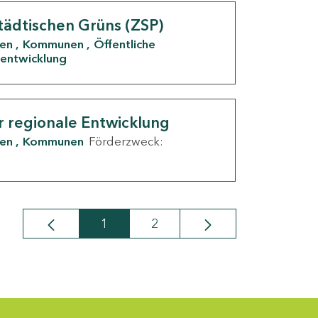
tädtischen Grüns (ZSP)
den
Kommunen
Öffentliche
entwicklung
r regionale Entwicklung
den
Kommunen
Förderzweck:
1
2
Seite
Seite