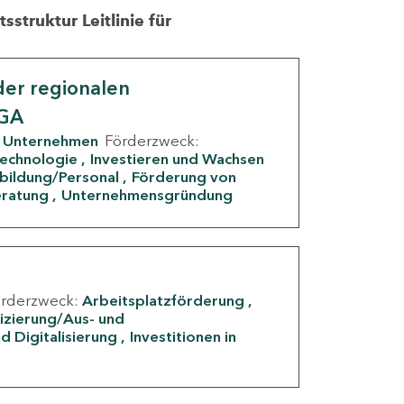
struktur Leitlinie für
er regionalen
IGA
Unternehmen
Förderzweck:
Technologie
Investieren und Wachsen
rbildung/Personal
Förderung von
eratung
Unternehmensgründung
örderzweck:
Arbeitsplatzförderung
fizierung/Aus- und
d Digitalisierung
Investitionen in
g