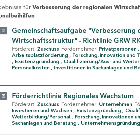
gebnisse für
Verbesserung der regionalen Wirtschafts
onalbeihilfen
Gemeinschaftsaufgabe "Verbesserung d
Wirtschaftsstruktur" - Richtlinie GRW R
Förderart:
Zuschuss
Fördernehmer:
Privatpersonen
Arbeitsplatzförderung
Forschung, Innovation und 
Existenzgründung
Qualifizierung/Aus- und Weite
Personalkosten
Investitionen in Sachanlagen und B
Förderrichtlinie Regionales Wachstum
Förderart:
Zuschuss
Fördernehmer:
Unternehmen
F
Investieren und Wachsen
Existenzgründung
Quali
Weiterbildung/Personal
Forschung, Innovationen un
Sachanlagen und Beratung
Unternehmensgründun