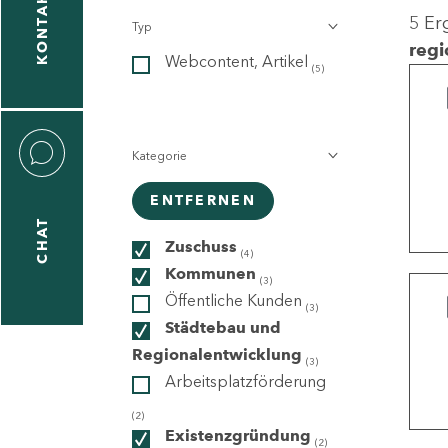
KONTAKT
5 Er
Typ
gen
regi
Webcontent, Artikel
n
(5)
Kategorie
ENTFERNEN
CHAT
icecenter
Zuschuss
(4)
Kommunen
(3)
Öffentliche Kunden
(3)
taktformular
Städtebau und
Regionalentwicklung
(3)
Arbeitsplatzförderung
erportal
(2)
Existenzgründung
(2)