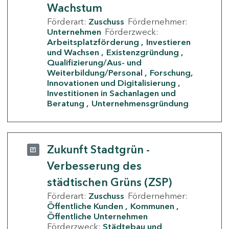
Wachstum
Förderart:
Zuschuss
Fördernehmer:
Unternehmen
Förderzweck:
Arbeitsplatzförderung
Investieren
und Wachsen
Existenzgründung
Qualifizierung/Aus- und
Weiterbildung/Personal
Forschung,
Innovationen und Digitalisierung
Investitionen in Sachanlagen und
Beratung
Unternehmensgründung
Zukunft Stadtgrün -
Verbesserung des
städtischen Grüns (ZSP)
Förderart:
Zuschuss
Fördernehmer:
Öffentliche Kunden
Kommunen
Öffentliche Unternehmen
Förderzweck:
Städtebau und