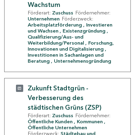
Wachstum
Förderart:
Zuschuss
Fördernehmer:
Unternehmen
Förderzweck:
Arbeitsplatzförderung
Investieren
und Wachsen
Existenzgründung
Qualifizierung/Aus- und
Weiterbildung/Personal
Forschung,
Innovationen und Digitalisierung
Investitionen in Sachanlagen und
Beratung
Unternehmensgründung
Zukunft Stadtgrün -
Verbesserung des
städtischen Grüns (ZSP)
Förderart:
Zuschuss
Fördernehmer:
Öffentliche Kunden
Kommunen
Öffentliche Unternehmen
Förderzweck:
Städtebau und