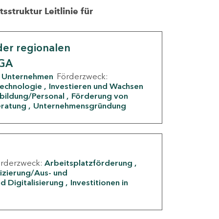
struktur Leitlinie für
er regionalen
IGA
Unternehmen
Förderzweck:
Technologie
Investieren und Wachsen
rbildung/Personal
Förderung von
eratung
Unternehmensgründung
örderzweck:
Arbeitsplatzförderung
fizierung/Aus- und
d Digitalisierung
Investitionen in
g