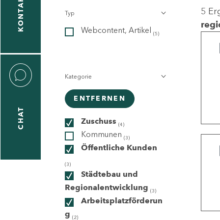
KONTAKT
5 Er
Typ
gen
regi
Webcontent, Artikel
n
(5)
Kategorie
ENTFERNEN
CHAT
icecenter
Zuschuss
(4)
Kommunen
(3)
Öffentliche Kunden
taktformular
(3)
Städtebau und
Regionalentwicklung
(3)
Arbeitsplatzförderun
erportal
g
(2)