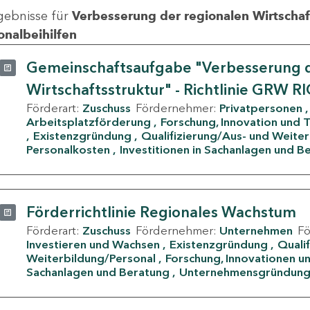
gebnisse für
Verbesserung der regionalen Wirtschafts
onalbeihilfen
Gemeinschaftsaufgabe "Verbesserung d
Wirtschaftsstruktur" - Richtlinie GRW R
Förderart:
Zuschuss
Fördernehmer:
Privatpersonen
Arbeitsplatzförderung
Forschung, Innovation und 
Existenzgründung
Qualifizierung/Aus- und Weite
Personalkosten
Investitionen in Sachanlagen und B
Förderrichtlinie Regionales Wachstum
Förderart:
Zuschuss
Fördernehmer:
Unternehmen
F
Investieren und Wachsen
Existenzgründung
Quali
Weiterbildung/Personal
Forschung, Innovationen un
Sachanlagen und Beratung
Unternehmensgründun