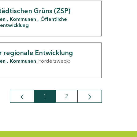
tädtischen Grüns (ZSP)
den
Kommunen
Öffentliche
entwicklung
r regionale Entwicklung
den
Kommunen
Förderzweck:
1
2
Seite
Seite