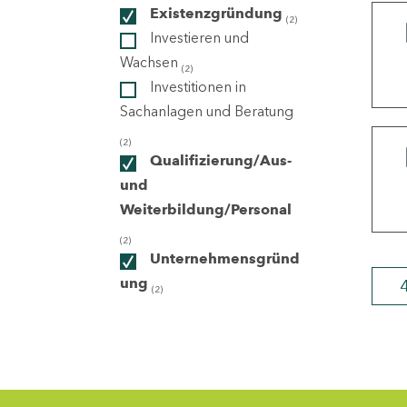
Existenzgründung
(2)
Investieren und
ndorte
Wachsen
(2)
Investitionen in
Sachanlagen und Beratung
(2)
Qualifizierung/Aus-
und
Weiterbildung/Personal
(2)
Unternehmensgründ
ung
(2)