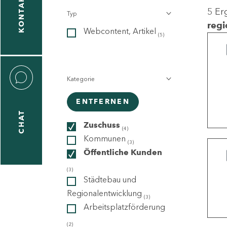
KONTAKT
5 Er
Typ
gen
regi
Webcontent, Artikel
n
(5)
Kategorie
ENTFERNEN
CHAT
icecenter
Zuschuss
(4)
Kommunen
(3)
Öffentliche Kunden
taktformular
(3)
Städtebau und
Regionalentwicklung
(3)
Arbeitsplatzförderung
erportal
(2)