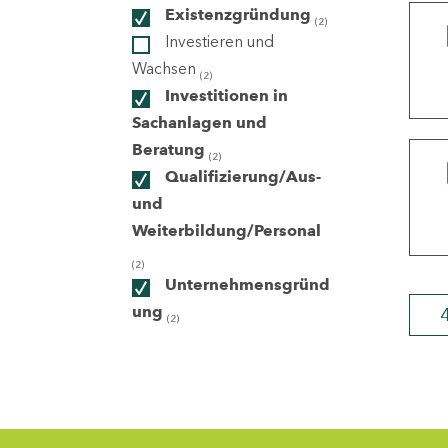
Existenzgründung
(2)
Investieren und
ndorte
Wachsen
(2)
Investitionen in
Sachanlagen und
Beratung
(2)
Qualifizierung/Aus-
und
Weiterbildung/Personal
(2)
Unternehmensgründ
ung
(2)