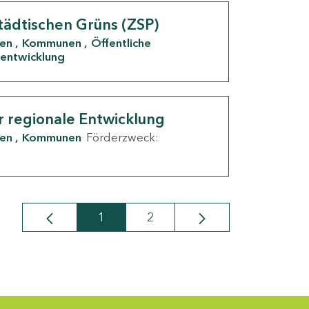
tädtischen Grüns (ZSP)
den
Kommunen
Öffentliche
entwicklung
r regionale Entwicklung
den
Kommunen
Förderzweck:
1
2
Seite
Seite