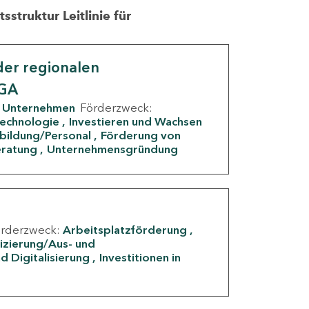
struktur Leitlinie für
er regionalen
IGA
Unternehmen
Förderzweck:
Technologie
Investieren und Wachsen
rbildung/Personal
Förderung von
eratung
Unternehmensgründung
örderzweck:
Arbeitsplatzförderung
fizierung/Aus- und
d Digitalisierung
Investitionen in
g