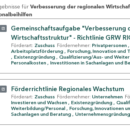
gebnisse für
Verbesserung der regionalen Wirtschafts
onalbeihilfen
Gemeinschaftsaufgabe "Verbesserung d
Wirtschaftsstruktur" - Richtlinie GRW R
Förderart:
Zuschuss
Fördernehmer:
Privatpersonen
Arbeitsplatzförderung
Forschung, Innovation und 
Existenzgründung
Qualifizierung/Aus- und Weite
Personalkosten
Investitionen in Sachanlagen und B
Förderrichtlinie Regionales Wachstum
Förderart:
Zuschuss
Fördernehmer:
Unternehmen
F
Investieren und Wachsen
Existenzgründung
Quali
Weiterbildung/Personal
Forschung, Innovationen un
Sachanlagen und Beratung
Unternehmensgründun