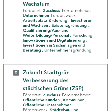
Wachstum
Förderart:
Zuschuss
Fördernehmer:
Unternehmen
Förderzweck:
Arbeitsplatzförderung
Investieren
und Wachsen
Existenzgründung
Qualifizierung/Aus- und
Weiterbildung/Personal
Forschung,
Innovationen und Digitalisierung
Investitionen in Sachanlagen und
Beratung
Unternehmensgründung
Zukunft Stadtgrün -
Verbesserung des
städtischen Grüns (ZSP)
Förderart:
Zuschuss
Fördernehmer:
Öffentliche Kunden
Kommunen
Öffentliche Unternehmen
Förderzweck:
Städtebau und