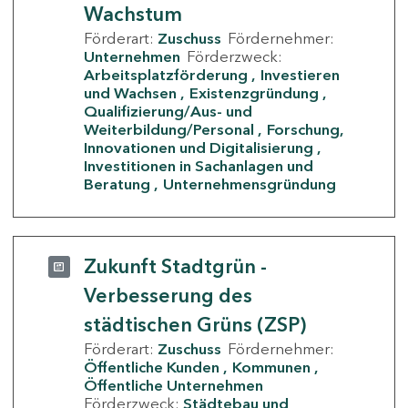
Wachstum
Förderart:
Zuschuss
Fördernehmer:
Unternehmen
Förderzweck:
Arbeitsplatzförderung
Investieren
und Wachsen
Existenzgründung
Qualifizierung/Aus- und
Weiterbildung/Personal
Forschung,
Innovationen und Digitalisierung
Investitionen in Sachanlagen und
Beratung
Unternehmensgründung
Zukunft Stadtgrün -
Verbesserung des
städtischen Grüns (ZSP)
Förderart:
Zuschuss
Fördernehmer:
Öffentliche Kunden
Kommunen
Öffentliche Unternehmen
Förderzweck:
Städtebau und