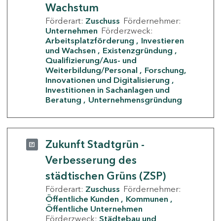
Wachstum
Förderart:
Zuschuss
Fördernehmer:
Unternehmen
Förderzweck:
Arbeitsplatzförderung
Investieren
und Wachsen
Existenzgründung
Qualifizierung/Aus- und
Weiterbildung/Personal
Forschung,
Innovationen und Digitalisierung
Investitionen in Sachanlagen und
Beratung
Unternehmensgründung
Zukunft Stadtgrün -
Verbesserung des
städtischen Grüns (ZSP)
Förderart:
Zuschuss
Fördernehmer:
Öffentliche Kunden
Kommunen
Öffentliche Unternehmen
Förderzweck:
Städtebau und