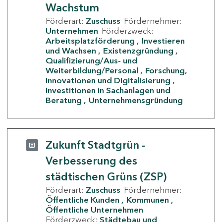
Wachstum
Förderart:
Zuschuss
Fördernehmer:
Unternehmen
Förderzweck:
Arbeitsplatzförderung
Investieren
und Wachsen
Existenzgründung
Qualifizierung/Aus- und
Weiterbildung/Personal
Forschung,
Innovationen und Digitalisierung
Investitionen in Sachanlagen und
Beratung
Unternehmensgründung
Zukunft Stadtgrün -
Verbesserung des
städtischen Grüns (ZSP)
Förderart:
Zuschuss
Fördernehmer:
Öffentliche Kunden
Kommunen
Öffentliche Unternehmen
Förderzweck:
Städtebau und