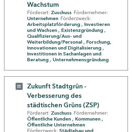
Wachstum
Förderart:
Zuschuss
Fördernehmer:
Unternehmen
Förderzweck:
Arbeitsplatzförderung
Investieren
und Wachsen
Existenzgründung
Qualifizierung/Aus- und
Weiterbildung/Personal
Forschung,
Innovationen und Digitalisierung
Investitionen in Sachanlagen und
Beratung
Unternehmensgründung
Zukunft Stadtgrün -
Verbesserung des
städtischen Grüns (ZSP)
Förderart:
Zuschuss
Fördernehmer:
Öffentliche Kunden
Kommunen
Öffentliche Unternehmen
Förderzweck:
Städtebau und