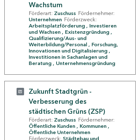
Wachstum
Förderart:
Zuschuss
Fördernehmer:
Unternehmen
Förderzweck:
Arbeitsplatzförderung
Investieren
und Wachsen
Existenzgründung
Qualifizierung/Aus- und
Weiterbildung/Personal
Forschung,
Innovationen und Digitalisierung
Investitionen in Sachanlagen und
Beratung
Unternehmensgründung
Zukunft Stadtgrün -
Verbesserung des
städtischen Grüns (ZSP)
Förderart:
Zuschuss
Fördernehmer:
Öffentliche Kunden
Kommunen
Öffentliche Unternehmen
Förderzweck:
Städtebau und