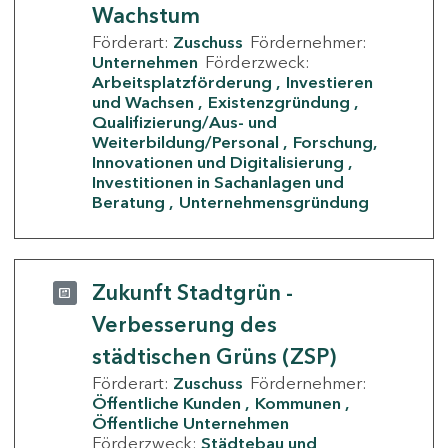
Wachstum
Förderart:
Zuschuss
Fördernehmer:
Unternehmen
Förderzweck:
Arbeitsplatzförderung
Investieren
und Wachsen
Existenzgründung
Qualifizierung/Aus- und
Weiterbildung/Personal
Forschung,
Innovationen und Digitalisierung
Investitionen in Sachanlagen und
Beratung
Unternehmensgründung
Zukunft Stadtgrün -
Verbesserung des
städtischen Grüns (ZSP)
Förderart:
Zuschuss
Fördernehmer:
Öffentliche Kunden
Kommunen
Öffentliche Unternehmen
Förderzweck:
Städtebau und