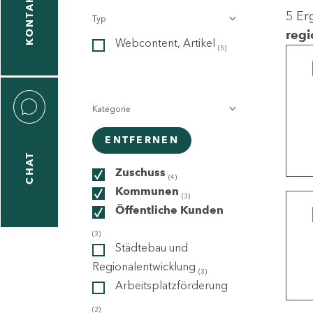
KONTAKT
5 Er
Typ
gen
regi
Webcontent, Artikel
n
(5)
Kategorie
ENTFERNEN
CHAT
icecenter
Zuschuss
(4)
Kommunen
(3)
Öffentliche Kunden
taktformular
(3)
Städtebau und
Regionalentwicklung
(3)
Arbeitsplatzförderung
erportal
(2)