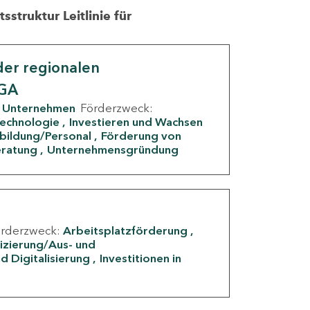
struktur Leitlinie für
er regionalen
IGA
Unternehmen
Förderzweck:
Technologie
Investieren und Wachsen
rbildung/Personal
Förderung von
eratung
Unternehmensgründung
örderzweck:
Arbeitsplatzförderung
fizierung/Aus- und
d Digitalisierung
Investitionen in
g