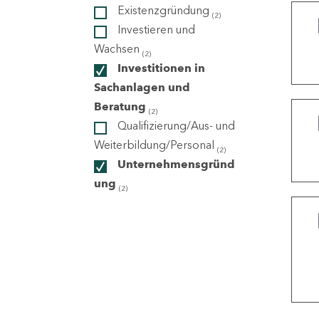
Existenzgründung
(2)
Investieren und
ndorte
Wachsen
(2)
Investitionen in
Sachanlagen und
Beratung
(2)
Qualifizierung/Aus- und
Weiterbildung/Personal
(2)
Unternehmensgründ
ung
(2)