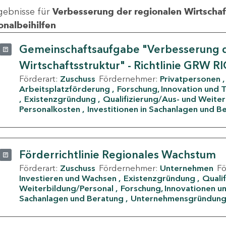
gebnisse für
Verbesserung der regionalen Wirtschafts
onalbeihilfen
Gemeinschaftsaufgabe "Verbesserung d
Wirtschaftsstruktur" - Richtlinie GRW R
Förderart:
Zuschuss
Fördernehmer:
Privatpersonen
Arbeitsplatzförderung
Forschung, Innovation und 
Existenzgründung
Qualifizierung/Aus- und Weite
Personalkosten
Investitionen in Sachanlagen und B
Förderrichtlinie Regionales Wachstum
Förderart:
Zuschuss
Fördernehmer:
Unternehmen
F
Investieren und Wachsen
Existenzgründung
Quali
Weiterbildung/Personal
Forschung, Innovationen un
Sachanlagen und Beratung
Unternehmensgründun