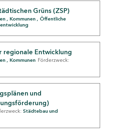
tädtischen Grüns (ZSP)
den
Kommunen
Öffentliche
entwicklung
r regionale Entwicklung
den
Kommunen
Förderzweck:
ngsplänen und
nungsförderung)
derzweck:
Städtebau und