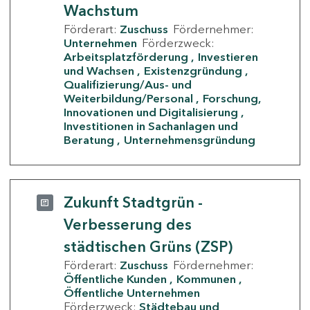
Wachstum
Förderart:
Zuschuss
Fördernehmer:
Unternehmen
Förderzweck:
Arbeitsplatzförderung
Investieren
und Wachsen
Existenzgründung
Qualifizierung/Aus- und
Weiterbildung/Personal
Forschung,
Innovationen und Digitalisierung
Investitionen in Sachanlagen und
Beratung
Unternehmensgründung
Zukunft Stadtgrün -
Verbesserung des
städtischen Grüns (ZSP)
Förderart:
Zuschuss
Fördernehmer:
Öffentliche Kunden
Kommunen
Öffentliche Unternehmen
Förderzweck:
Städtebau und