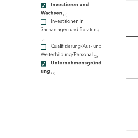
Investieren und
Wachsen
(2)
ndorte
Investitionen in
Sachanlagen und Beratung
(2)
Qualifizierung/Aus- und
Weiterbildung/Personal
(2)
Unternehmensgründ
ung
(2)