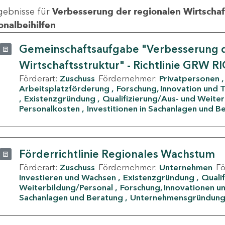
gebnisse für
Verbesserung der regionalen Wirtschafts
onalbeihilfen
Gemeinschaftsaufgabe "Verbesserung d
Wirtschaftsstruktur" - Richtlinie GRW R
Förderart:
Zuschuss
Fördernehmer:
Privatpersonen
Arbeitsplatzförderung
Forschung, Innovation und 
Existenzgründung
Qualifizierung/Aus- und Weite
Personalkosten
Investitionen in Sachanlagen und B
Förderrichtlinie Regionales Wachstum
Förderart:
Zuschuss
Fördernehmer:
Unternehmen
F
Investieren und Wachsen
Existenzgründung
Quali
Weiterbildung/Personal
Forschung, Innovationen un
Sachanlagen und Beratung
Unternehmensgründun