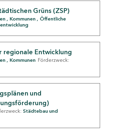
tädtischen Grüns (ZSP)
den
Kommunen
Öffentliche
entwicklung
r regionale Entwicklung
den
Kommunen
Förderzweck:
ngsplänen und
nungsförderung)
derzweck:
Städtebau und