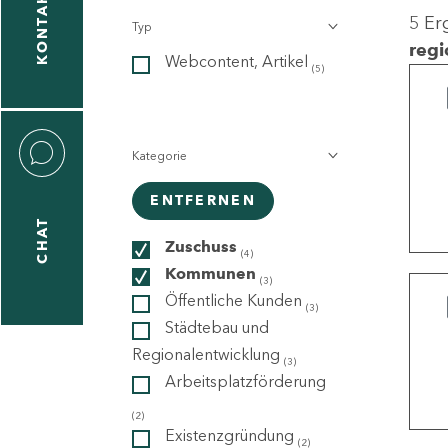
KONTAKT
5 Er
Typ
gen
regi
Webcontent, Artikel
n
(5)
Kategorie
ENTFERNEN
CHAT
icecenter
Zuschuss
(4)
Kommunen
(3)
Öffentliche Kunden
(3)
taktformular
Städtebau und
Regionalentwicklung
(3)
Arbeitsplatzförderung
erportal
(2)
Existenzgründung
(2)