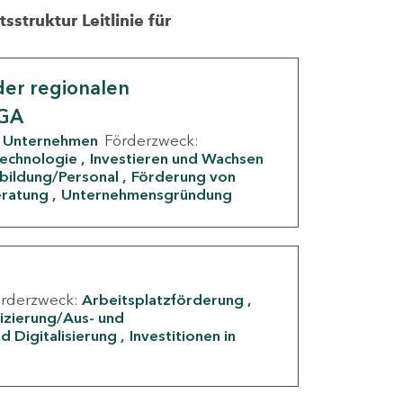
struktur Leitlinie für
er regionalen
IGA
Unternehmen
Förderzweck:
Technologie
Investieren und Wachsen
rbildung/Personal
Förderung von
eratung
Unternehmensgründung
örderzweck:
Arbeitsplatzförderung
fizierung/Aus- und
d Digitalisierung
Investitionen in
g