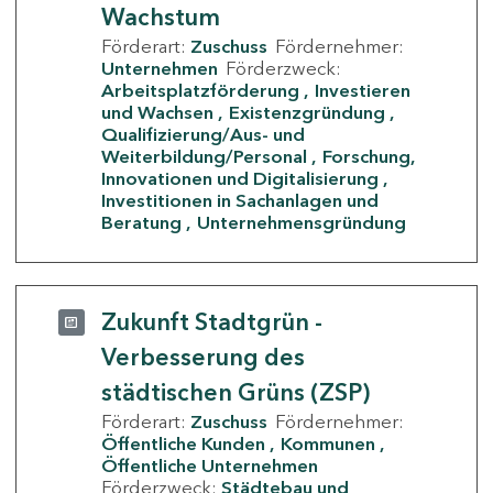
Wachstum
Förderart:
Zuschuss
Fördernehmer:
Unternehmen
Förderzweck:
Arbeitsplatzförderung
Investieren
und Wachsen
Existenzgründung
Qualifizierung/Aus- und
Weiterbildung/Personal
Forschung,
Innovationen und Digitalisierung
Investitionen in Sachanlagen und
Beratung
Unternehmensgründung
Zukunft Stadtgrün -
Verbesserung des
städtischen Grüns (ZSP)
Förderart:
Zuschuss
Fördernehmer:
Öffentliche Kunden
Kommunen
Öffentliche Unternehmen
Förderzweck:
Städtebau und