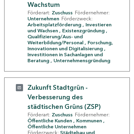
Wachstum
Förderart:
Zuschuss
Fördernehmer:
Unternehmen
Förderzweck:
Arbeitsplatzförderung
Investieren
und Wachsen
Existenzgründung
Qualifizierung/Aus- und
Weiterbildung/Personal
Forschung,
Innovationen und Digitalisierung
Investitionen in Sachanlagen und
Beratung
Unternehmensgründung
Zukunft Stadtgrün -
Verbesserung des
städtischen Grüns (ZSP)
Förderart:
Zuschuss
Fördernehmer:
Öffentliche Kunden
Kommunen
Öffentliche Unternehmen
Förderzweck:
Städtebau und