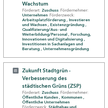
Wachstum
Förderart:
Zuschuss
Fördernehmer:
Unternehmen
Förderzweck:
Arbeitsplatzförderung
Investieren
und Wachsen
Existenzgründung
Qualifizierung/Aus- und
Weiterbildung/Personal
Forschung,
Innovationen und Digitalisierung
Investitionen in Sachanlagen und
Beratung
Unternehmensgründung
Zukunft Stadtgrün -
Verbesserung des
städtischen Grüns (ZSP)
Förderart:
Zuschuss
Fördernehmer:
Öffentliche Kunden
Kommunen
Öffentliche Unternehmen
Förderzweck:
Städtebau und