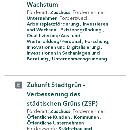
Wachstum
Förderart:
Zuschuss
Fördernehmer:
Unternehmen
Förderzweck:
Arbeitsplatzförderung
Investieren
und Wachsen
Existenzgründung
Qualifizierung/Aus- und
Weiterbildung/Personal
Forschung,
Innovationen und Digitalisierung
Investitionen in Sachanlagen und
Beratung
Unternehmensgründung
Zukunft Stadtgrün -
Verbesserung des
städtischen Grüns (ZSP)
Förderart:
Zuschuss
Fördernehmer:
Öffentliche Kunden
Kommunen
Öffentliche Unternehmen
Förderzweck:
Städtebau und