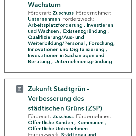
Wachstum
Förderart:
Zuschuss
Fördernehmer:
Unternehmen
Förderzweck:
Arbeitsplatzförderung
Investieren
und Wachsen
Existenzgründung
Qualifizierung/Aus- und
Weiterbildung/Personal
Forschung,
Innovationen und Digitalisierung
Investitionen in Sachanlagen und
Beratung
Unternehmensgründung
Zukunft Stadtgrün -
Verbesserung des
städtischen Grüns (ZSP)
Förderart:
Zuschuss
Fördernehmer:
Öffentliche Kunden
Kommunen
Öffentliche Unternehmen
Förderzweck:
Städtebau und