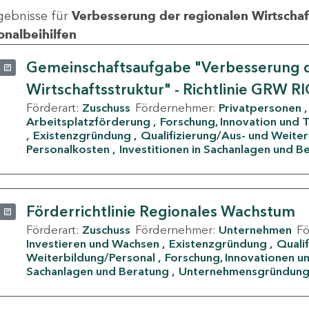
gebnisse für
Verbesserung der regionalen Wirtschafts
onalbeihilfen
Gemeinschaftsaufgabe "Verbesserung d
Wirtschaftsstruktur" - Richtlinie GRW R
Förderart:
Zuschuss
Fördernehmer:
Privatpersonen
Arbeitsplatzförderung
Forschung, Innovation und 
Existenzgründung
Qualifizierung/Aus- und Weite
Personalkosten
Investitionen in Sachanlagen und B
Förderrichtlinie Regionales Wachstum
Förderart:
Zuschuss
Fördernehmer:
Unternehmen
F
Investieren und Wachsen
Existenzgründung
Quali
Weiterbildung/Personal
Forschung, Innovationen un
Sachanlagen und Beratung
Unternehmensgründun