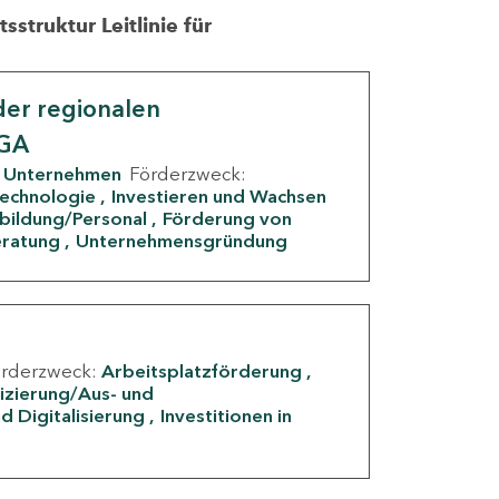
struktur Leitlinie für
er regionalen
IGA
Unternehmen
Förderzweck:
Technologie
Investieren und Wachsen
rbildung/Personal
Förderung von
eratung
Unternehmensgründung
örderzweck:
Arbeitsplatzförderung
fizierung/Aus- und
d Digitalisierung
Investitionen in
g