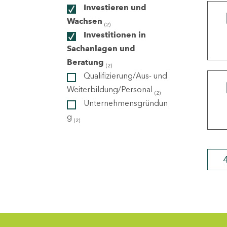
Investieren und
Wachsen
(2)
ndorte
Investitionen in
Sachanlagen und
Beratung
(2)
Qualifizierung/Aus- und
Weiterbildung/Personal
(2)
Unternehmensgründun
g
(2)