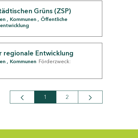
tädtischen Grüns (ZSP)
den
Kommunen
Öffentliche
entwicklung
r regionale Entwicklung
den
Kommunen
Förderzweck:
1
2
Seite
Seite