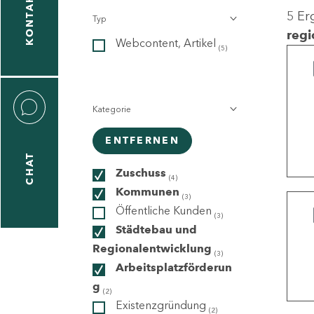
KONTAKT
5 Er
Typ
gen
regi
Webcontent, Artikel
n
(5)
Kategorie
ENTFERNEN
CHAT
icecenter
Zuschuss
(4)
Kommunen
(3)
Öffentliche Kunden
(3)
taktformular
Städtebau und
Regionalentwicklung
(3)
Arbeitsplatzförderun
g
erportal
(2)
Existenzgründung
(2)