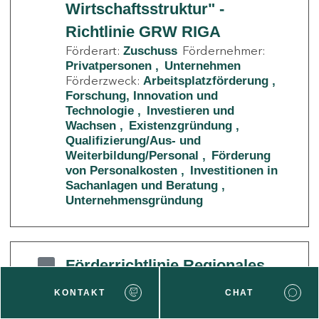
Wirtschaftsstruktur" -
Richtlinie GRW RIGA
Förderart:
Fördernehmer:
Zuschuss
Privatpersonen
Unternehmen
Förderzweck:
Arbeitsplatzförderung
Forschung, Innovation und
Technologie
Investieren und
Wachsen
Existenzgründung
Qualifizierung/Aus- und
Weiterbildung/Personal
Förderung
von Personalkosten
Investitionen in
Sachanlagen und Beratung
Unternehmensgründung
Förderrichtlinie Regionales
Wachstum
KONTAKT
CHAT
Förderart:
Fördernehmer:
Zuschuss