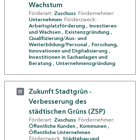
Wachstum
Förderart:
Zuschuss
Fördernehmer:
Unternehmen
Förderzweck:
Arbeitsplatzförderung
Investieren
und Wachsen
Existenzgründung
Qualifizierung/Aus- und
Weiterbildung/Personal
Forschung,
Innovationen und Digitalisierung
Investitionen in Sachanlagen und
Beratung
Unternehmensgründung
Zukunft Stadtgrün -
Verbesserung des
städtischen Grüns (ZSP)
Förderart:
Zuschuss
Fördernehmer:
Öffentliche Kunden
Kommunen
Öffentliche Unternehmen
Förderzweck:
Städtebau und