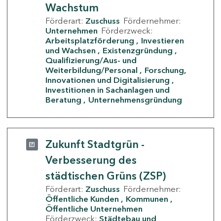
Wachstum
Förderart:
Zuschuss
Fördernehmer:
Unternehmen
Förderzweck:
Arbeitsplatzförderung
Investieren
und Wachsen
Existenzgründung
Qualifizierung/Aus- und
Weiterbildung/Personal
Forschung,
Innovationen und Digitalisierung
Investitionen in Sachanlagen und
Beratung
Unternehmensgründung
Zukunft Stadtgrün -
Verbesserung des
städtischen Grüns (ZSP)
Förderart:
Zuschuss
Fördernehmer:
Öffentliche Kunden
Kommunen
Öffentliche Unternehmen
Förderzweck:
Städtebau und