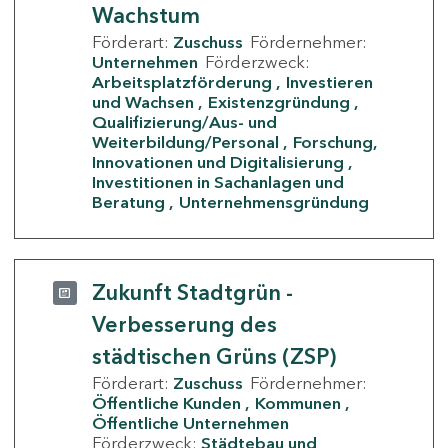
Wachstum
Förderart:
Zuschuss
Fördernehmer:
Unternehmen
Förderzweck:
Arbeitsplatzförderung
Investieren
und Wachsen
Existenzgründung
Qualifizierung/Aus- und
Weiterbildung/Personal
Forschung,
Innovationen und Digitalisierung
Investitionen in Sachanlagen und
Beratung
Unternehmensgründung
Zukunft Stadtgrün -
Verbesserung des
städtischen Grüns (ZSP)
Förderart:
Zuschuss
Fördernehmer:
Öffentliche Kunden
Kommunen
Öffentliche Unternehmen
Förderzweck:
Städtebau und