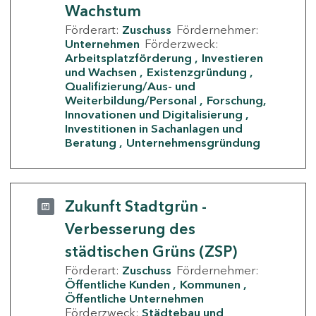
Wachstum
Förderart:
Zuschuss
Fördernehmer:
Unternehmen
Förderzweck:
Arbeitsplatzförderung
Investieren
und Wachsen
Existenzgründung
Qualifizierung/Aus- und
Weiterbildung/Personal
Forschung,
Innovationen und Digitalisierung
Investitionen in Sachanlagen und
Beratung
Unternehmensgründung
Zukunft Stadtgrün -
Verbesserung des
städtischen Grüns (ZSP)
Förderart:
Zuschuss
Fördernehmer:
Öffentliche Kunden
Kommunen
Öffentliche Unternehmen
Förderzweck:
Städtebau und