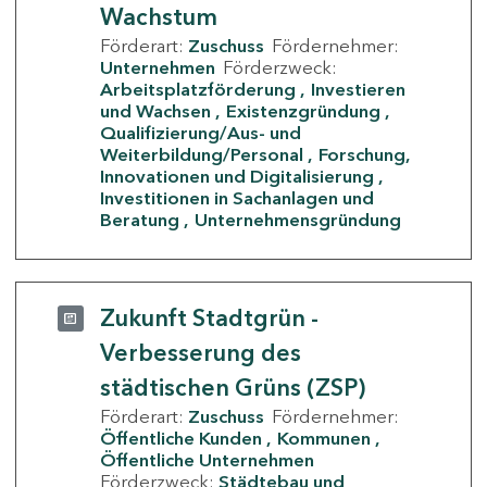
Wachstum
Förderart:
Zuschuss
Fördernehmer:
Unternehmen
Förderzweck:
Arbeitsplatzförderung
Investieren
und Wachsen
Existenzgründung
Qualifizierung/Aus- und
Weiterbildung/Personal
Forschung,
Innovationen und Digitalisierung
Investitionen in Sachanlagen und
Beratung
Unternehmensgründung
Zukunft Stadtgrün -
Verbesserung des
städtischen Grüns (ZSP)
Förderart:
Zuschuss
Fördernehmer:
Öffentliche Kunden
Kommunen
Öffentliche Unternehmen
Förderzweck:
Städtebau und