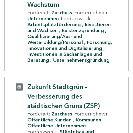
Wachstum
Förderart:
Zuschuss
Fördernehmer:
Unternehmen
Förderzweck:
Arbeitsplatzförderung
Investieren
und Wachsen
Existenzgründung
Qualifizierung/Aus- und
Weiterbildung/Personal
Forschung,
Innovationen und Digitalisierung
Investitionen in Sachanlagen und
Beratung
Unternehmensgründung
Zukunft Stadtgrün -
Verbesserung des
städtischen Grüns (ZSP)
Förderart:
Zuschuss
Fördernehmer:
Öffentliche Kunden
Kommunen
Öffentliche Unternehmen
Förderzweck:
Städtebau und