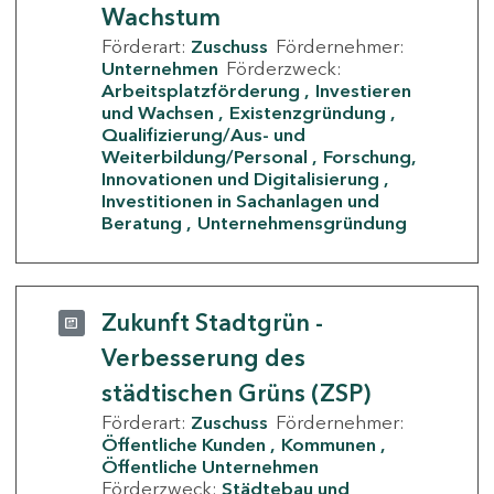
Wachstum
Förderart:
Zuschuss
Fördernehmer:
Unternehmen
Förderzweck:
Arbeitsplatzförderung
Investieren
und Wachsen
Existenzgründung
Qualifizierung/Aus- und
Weiterbildung/Personal
Forschung,
Innovationen und Digitalisierung
Investitionen in Sachanlagen und
Beratung
Unternehmensgründung
Zukunft Stadtgrün -
Verbesserung des
städtischen Grüns (ZSP)
Förderart:
Zuschuss
Fördernehmer:
Öffentliche Kunden
Kommunen
Öffentliche Unternehmen
Förderzweck:
Städtebau und