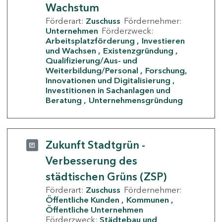
Wachstum
Förderart:
Zuschuss
Fördernehmer:
Unternehmen
Förderzweck:
Arbeitsplatzförderung
Investieren
und Wachsen
Existenzgründung
Qualifizierung/Aus- und
Weiterbildung/Personal
Forschung,
Innovationen und Digitalisierung
Investitionen in Sachanlagen und
Beratung
Unternehmensgründung
Zukunft Stadtgrün -
Verbesserung des
städtischen Grüns (ZSP)
Förderart:
Zuschuss
Fördernehmer:
Öffentliche Kunden
Kommunen
Öffentliche Unternehmen
Förderzweck:
Städtebau und