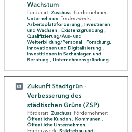
Wachstum
Förderart:
Zuschuss
Fördernehmer:
Unternehmen
Förderzweck:
Arbeitsplatzförderung
Investieren
und Wachsen
Existenzgründung
Qualifizierung/Aus- und
Weiterbildung/Personal
Forschung,
Innovationen und Digitalisierung
Investitionen in Sachanlagen und
Beratung
Unternehmensgründung
Zukunft Stadtgrün -
Verbesserung des
städtischen Grüns (ZSP)
Förderart:
Zuschuss
Fördernehmer:
Öffentliche Kunden
Kommunen
Öffentliche Unternehmen
Förderzweck:
Städtebau und