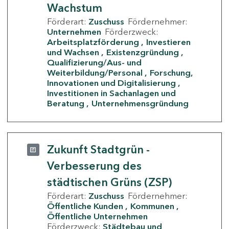
Wachstum
Förderart:
Zuschuss
Fördernehmer:
Unternehmen
Förderzweck:
Arbeitsplatzförderung
Investieren
und Wachsen
Existenzgründung
Qualifizierung/Aus- und
Weiterbildung/Personal
Forschung,
Innovationen und Digitalisierung
Investitionen in Sachanlagen und
Beratung
Unternehmensgründung
Zukunft Stadtgrün -
Verbesserung des
städtischen Grüns (ZSP)
Förderart:
Zuschuss
Fördernehmer:
Öffentliche Kunden
Kommunen
Öffentliche Unternehmen
Förderzweck:
Städtebau und