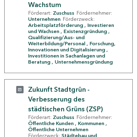
Wachstum
Förderart:
Zuschuss
Fördernehmer:
Unternehmen
Förderzweck:
Arbeitsplatzförderung
Investieren
und Wachsen
Existenzgründung
Qualifizierung/Aus- und
Weiterbildung/Personal
Forschung,
Innovationen und Digitalisierung
Investitionen in Sachanlagen und
Beratung
Unternehmensgründung
Zukunft Stadtgrün -
Verbesserung des
städtischen Grüns (ZSP)
Förderart:
Zuschuss
Fördernehmer:
Öffentliche Kunden
Kommunen
Öffentliche Unternehmen
Förderzweck:
Städtebau und