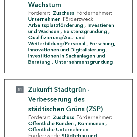
Wachstum
Förderart:
Zuschuss
Fördernehmer:
Unternehmen
Förderzweck:
Arbeitsplatzförderung
Investieren
und Wachsen
Existenzgründung
Qualifizierung/Aus- und
Weiterbildung/Personal
Forschung,
Innovationen und Digitalisierung
Investitionen in Sachanlagen und
Beratung
Unternehmensgründung
Zukunft Stadtgrün -
Verbesserung des
städtischen Grüns (ZSP)
Förderart:
Zuschuss
Fördernehmer:
Öffentliche Kunden
Kommunen
Öffentliche Unternehmen
Förderzweck:
Städtebau und