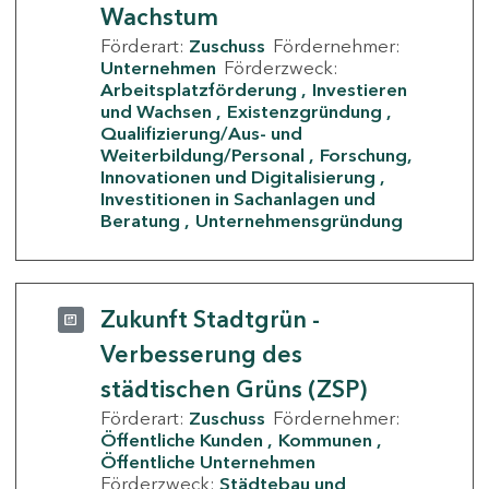
Wachstum
Förderart:
Zuschuss
Fördernehmer:
Unternehmen
Förderzweck:
Arbeitsplatzförderung
Investieren
und Wachsen
Existenzgründung
Qualifizierung/Aus- und
Weiterbildung/Personal
Forschung,
Innovationen und Digitalisierung
Investitionen in Sachanlagen und
Beratung
Unternehmensgründung
Zukunft Stadtgrün -
Verbesserung des
städtischen Grüns (ZSP)
Förderart:
Zuschuss
Fördernehmer:
Öffentliche Kunden
Kommunen
Öffentliche Unternehmen
Förderzweck:
Städtebau und