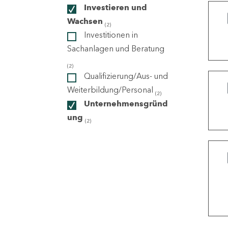
Investieren und
Wachsen
(2)
ndorte
Investitionen in
Sachanlagen und Beratung
(2)
Qualifizierung/Aus- und
Weiterbildung/Personal
(2)
Unternehmensgründ
ung
(2)