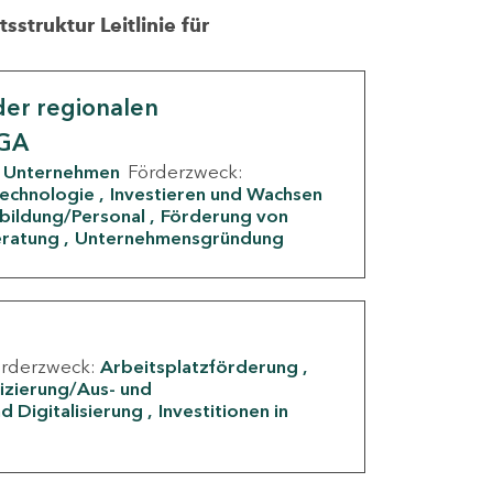
struktur Leitlinie für
er regionalen
IGA
Unternehmen
Förderzweck:
Technologie
Investieren und Wachsen
rbildung/Personal
Förderung von
eratung
Unternehmensgründung
örderzweck:
Arbeitsplatzförderung
fizierung/Aus- und
d Digitalisierung
Investitionen in
g