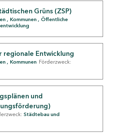
tädtischen Grüns (ZSP)
den
Kommunen
Öffentliche
entwicklung
r regionale Entwicklung
den
Kommunen
Förderzweck:
ngsplänen und
nungsförderung)
derzweck:
Städtebau und