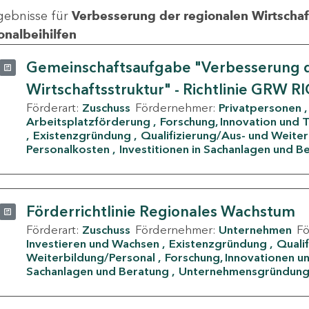
gebnisse für
Verbesserung der regionalen Wirtschafts
onalbeihilfen
Gemeinschaftsaufgabe "Verbesserung d
Wirtschaftsstruktur" - Richtlinie GRW R
Förderart:
Zuschuss
Fördernehmer:
Privatpersonen
Arbeitsplatzförderung
Forschung, Innovation und 
Existenzgründung
Qualifizierung/Aus- und Weite
Personalkosten
Investitionen in Sachanlagen und B
Förderrichtlinie Regionales Wachstum
Förderart:
Zuschuss
Fördernehmer:
Unternehmen
F
Investieren und Wachsen
Existenzgründung
Quali
Weiterbildung/Personal
Forschung, Innovationen un
Sachanlagen und Beratung
Unternehmensgründun