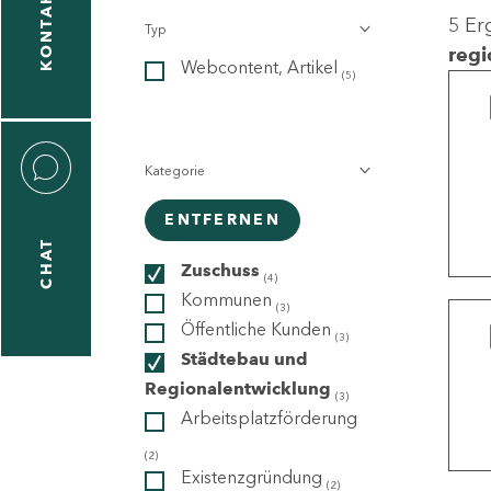
KONTAKT
5 Er
Typ
gen
regi
Webcontent, Artikel
n
(5)
Kategorie
ENTFERNEN
CHAT
icecenter
Zuschuss
(4)
Kommunen
(3)
Öffentliche Kunden
(3)
taktformular
Städtebau und
Regionalentwicklung
(3)
Arbeitsplatzförderung
erportal
(2)
Existenzgründung
(2)