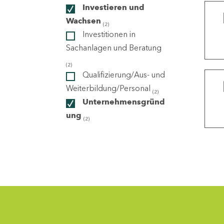
Investieren und
Wachsen
(2)
ndorte
Investitionen in
Sachanlagen und Beratung
(2)
Qualifizierung/Aus- und
Weiterbildung/Personal
(2)
Unternehmensgründ
ung
(2)