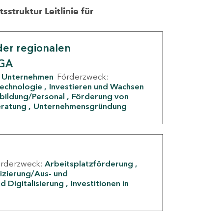
struktur Leitlinie für
er regionalen
IGA
Unternehmen
Förderzweck:
Technologie
Investieren und Wachsen
rbildung/Personal
Förderung von
eratung
Unternehmensgründung
örderzweck:
Arbeitsplatzförderung
fizierung/Aus- und
d Digitalisierung
Investitionen in
g