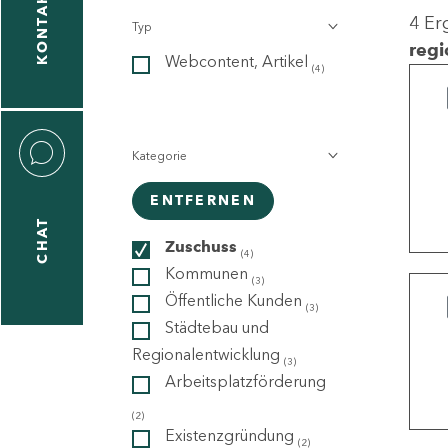
KONTAKT
4 Er
Typ
gen
regi
Webcontent, Artikel
n
(4)
Kategorie
ENTFERNEN
CHAT
icecenter
Zuschuss
(4)
Kommunen
(3)
Öffentliche Kunden
(3)
taktformular
Städtebau und
Regionalentwicklung
(3)
Arbeitsplatzförderung
erportal
(2)
Existenzgründung
(2)