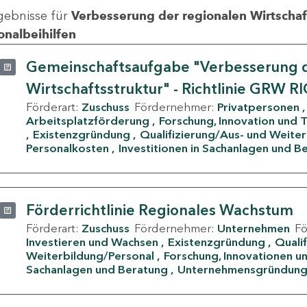
gebnisse für
Verbesserung der regionalen Wirtschafts
onalbeihilfen
Gemeinschaftsaufgabe "Verbesserung d
Wirtschaftsstruktur" - Richtlinie GRW R
Förderart:
Zuschuss
Fördernehmer:
Privatpersonen
Arbeitsplatzförderung
Forschung, Innovation und 
Existenzgründung
Qualifizierung/Aus- und Weite
Personalkosten
Investitionen in Sachanlagen und B
Förderrichtlinie Regionales Wachstum
Förderart:
Zuschuss
Fördernehmer:
Unternehmen
F
Investieren und Wachsen
Existenzgründung
Quali
Weiterbildung/Personal
Forschung, Innovationen un
Sachanlagen und Beratung
Unternehmensgründun