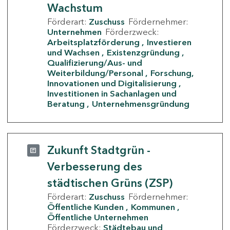
Wachstum
Förderart:
Zuschuss
Fördernehmer:
Unternehmen
Förderzweck:
Arbeitsplatzförderung
Investieren
und Wachsen
Existenzgründung
Qualifizierung/Aus- und
Weiterbildung/Personal
Forschung,
Innovationen und Digitalisierung
Investitionen in Sachanlagen und
Beratung
Unternehmensgründung
Zukunft Stadtgrün -
Verbesserung des
städtischen Grüns (ZSP)
Förderart:
Zuschuss
Fördernehmer:
Öffentliche Kunden
Kommunen
Öffentliche Unternehmen
Förderzweck:
Städtebau und