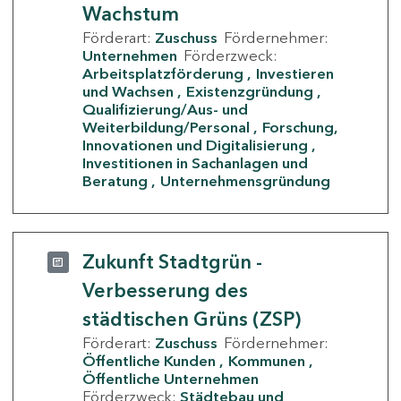
Wachstum
Förderart:
Zuschuss
Fördernehmer:
Unternehmen
Förderzweck:
Arbeitsplatzförderung
Investieren
und Wachsen
Existenzgründung
Qualifizierung/Aus- und
Weiterbildung/Personal
Forschung,
Innovationen und Digitalisierung
Investitionen in Sachanlagen und
Beratung
Unternehmensgründung
Zukunft Stadtgrün -
Verbesserung des
städtischen Grüns (ZSP)
Förderart:
Zuschuss
Fördernehmer:
Öffentliche Kunden
Kommunen
Öffentliche Unternehmen
Förderzweck:
Städtebau und