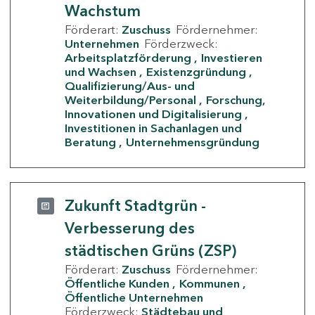
Wachstum
Förderart:
Zuschuss
Fördernehmer:
Unternehmen
Förderzweck:
Arbeitsplatzförderung
Investieren
und Wachsen
Existenzgründung
Qualifizierung/Aus- und
Weiterbildung/Personal
Forschung,
Innovationen und Digitalisierung
Investitionen in Sachanlagen und
Beratung
Unternehmensgründung
Zukunft Stadtgrün -
Verbesserung des
städtischen Grüns (ZSP)
Förderart:
Zuschuss
Fördernehmer:
Öffentliche Kunden
Kommunen
Öffentliche Unternehmen
Förderzweck:
Städtebau und