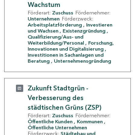
Wachstum
Förderart:
Zuschuss
Fördernehmer:
Unternehmen
Förderzweck:
Arbeitsplatzförderung
Investieren
und Wachsen
Existenzgründung
Qualifizierung/Aus- und
Weiterbildung/Personal
Forschung,
Innovationen und Digitalisierung
Investitionen in Sachanlagen und
Beratung
Unternehmensgründung
Zukunft Stadtgrün -
Verbesserung des
städtischen Grüns (ZSP)
Förderart:
Zuschuss
Fördernehmer:
Öffentliche Kunden
Kommunen
Öffentliche Unternehmen
Förderzweck:
Städtebau und