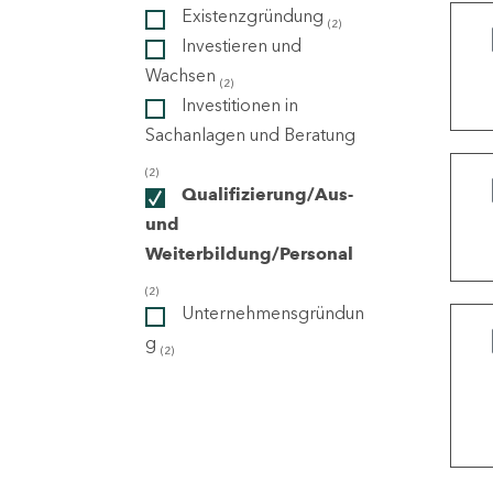
Existenzgründung
(2)
Investieren und
ndorte
Wachsen
(2)
Investitionen in
Sachanlagen und Beratung
(2)
Qualifizierung/Aus-
und
Weiterbildung/Personal
(2)
Unternehmensgründun
g
(2)