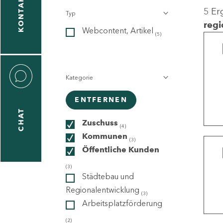
KONTAKT
5 Er
Typ
gen
regi
Webcontent, Artikel
n
(5)
Kategorie
ENTFERNEN
CHAT
icecenter
Zuschuss
(4)
Kommunen
(3)
Öffentliche Kunden
taktformular
(3)
Städtebau und
Regionalentwicklung
(3)
Arbeitsplatzförderung
erportal
(2)