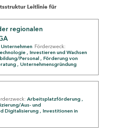
struktur Leitlinie für
er regionalen
IGA
Unternehmen
Förderzweck:
Technologie
Investieren und Wachsen
rbildung/Personal
Förderung von
eratung
Unternehmensgründung
örderzweck:
Arbeitsplatzförderung
fizierung/Aus- und
d Digitalisierung
Investitionen in
g