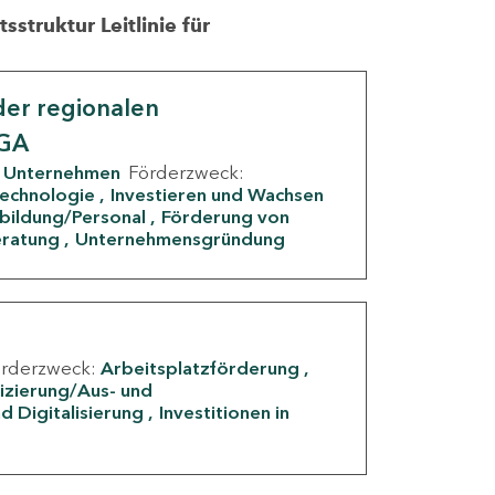
struktur Leitlinie für
er regionalen
IGA
Unternehmen
Förderzweck:
Technologie
Investieren und Wachsen
rbildung/Personal
Förderung von
eratung
Unternehmensgründung
örderzweck:
Arbeitsplatzförderung
fizierung/Aus- und
d Digitalisierung
Investitionen in
g