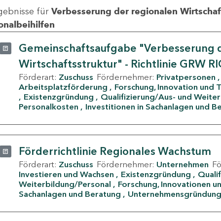
gebnisse für
Verbesserung der regionalen Wirtschafts
onalbeihilfen
Gemeinschaftsaufgabe "Verbesserung d
Wirtschaftsstruktur" - Richtlinie GRW R
Förderart:
Zuschuss
Fördernehmer:
Privatpersonen
Arbeitsplatzförderung
Forschung, Innovation und 
Existenzgründung
Qualifizierung/Aus- und Weite
Personalkosten
Investitionen in Sachanlagen und B
Förderrichtlinie Regionales Wachstum
Förderart:
Zuschuss
Fördernehmer:
Unternehmen
F
Investieren und Wachsen
Existenzgründung
Quali
Weiterbildung/Personal
Forschung, Innovationen un
Sachanlagen und Beratung
Unternehmensgründun