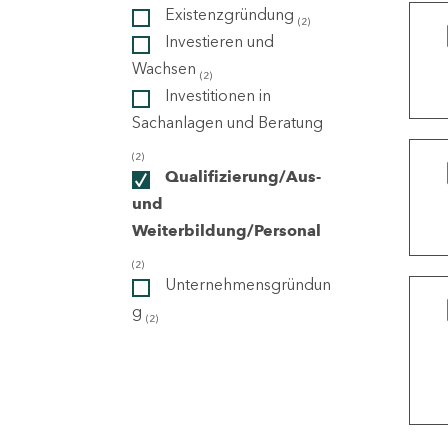
Existenzgründung
(2)
Investieren und
ndorte
Wachsen
(2)
Investitionen in
Sachanlagen und Beratung
(2)
Qualifizierung/Aus-
und
Weiterbildung/Personal
(2)
Unternehmensgründun
g
(2)