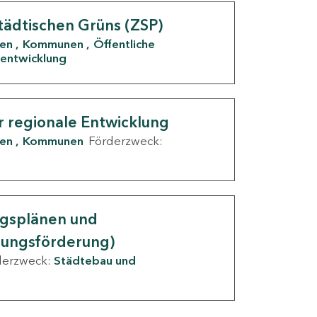
tädtischen Grüns (ZSP)
den
Kommunen
Öffentliche
entwicklung
r regionale Entwicklung
den
Kommunen
Förderzweck:
ngsplänen und
nungsförderung)
derzweck:
Städtebau und