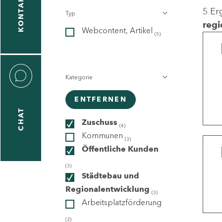
KONTAKT
5 Er
Typ
gen
regi
Webcontent, Artikel
n
(5)
Kategorie
ENTFERNEN
CHAT
icecenter
Zuschuss
(4)
Kommunen
(3)
Öffentliche Kunden
taktformular
(3)
Städtebau und
Regionalentwicklung
(3)
Arbeitsplatzförderung
erportal
(2)