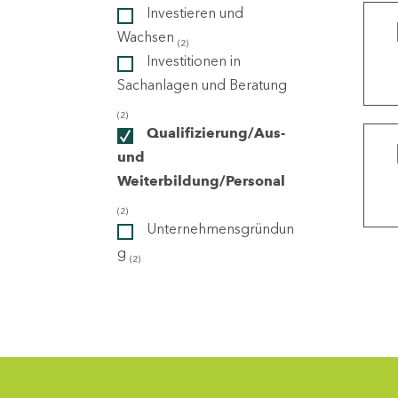
Investieren und
Wachsen
(2)
ndorte
Investitionen in
Sachanlagen und Beratung
(2)
Qualifizierung/Aus-
und
Weiterbildung/Personal
(2)
Unternehmensgründun
g
(2)