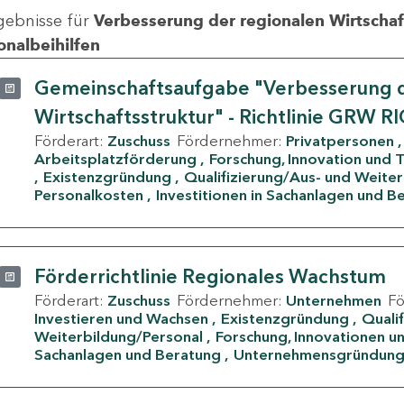
gebnisse für
Verbesserung der regionalen Wirtschafts
onalbeihilfen
Gemeinschaftsaufgabe "Verbesserung d
Wirtschaftsstruktur" - Richtlinie GRW R
Förderart:
Zuschuss
Fördernehmer:
Privatpersonen
Arbeitsplatzförderung
Forschung, Innovation und 
Existenzgründung
Qualifizierung/Aus- und Weite
Personalkosten
Investitionen in Sachanlagen und B
Förderrichtlinie Regionales Wachstum
Förderart:
Zuschuss
Fördernehmer:
Unternehmen
F
Investieren und Wachsen
Existenzgründung
Quali
Weiterbildung/Personal
Forschung, Innovationen un
Sachanlagen und Beratung
Unternehmensgründun