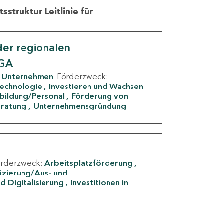
struktur Leitlinie für
er regionalen
IGA
Unternehmen
Förderzweck:
Technologie
Investieren und Wachsen
rbildung/Personal
Förderung von
eratung
Unternehmensgründung
örderzweck:
Arbeitsplatzförderung
fizierung/Aus- und
d Digitalisierung
Investitionen in
g