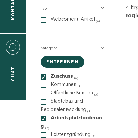
KONTAKT
4 Er
Typ
gen
regi
Webcontent, Artikel
n
(4)
Kategorie
ENTFERNEN
CHAT
icecenter
Zuschuss
(4)
Kommunen
(3)
Öffentliche Kunden
(3)
taktformular
Städtebau und
Regionalentwicklung
(3)
Arbeitsplatzförderun
g
erportal
(2)
Existenzgründung
(2)