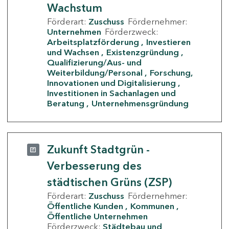
Wachstum
Förderart:
Zuschuss
Fördernehmer:
Unternehmen
Förderzweck:
Arbeitsplatzförderung
Investieren
und Wachsen
Existenzgründung
Qualifizierung/Aus- und
Weiterbildung/Personal
Forschung,
Innovationen und Digitalisierung
Investitionen in Sachanlagen und
Beratung
Unternehmensgründung
Zukunft Stadtgrün -
Verbesserung des
städtischen Grüns (ZSP)
Förderart:
Zuschuss
Fördernehmer:
Öffentliche Kunden
Kommunen
Öffentliche Unternehmen
Förderzweck:
Städtebau und