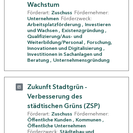
Wachstum
Förderart:
Zuschuss
Fördernehmer:
Unternehmen
Förderzweck:
Arbeitsplatzförderung
Investieren
und Wachsen
Existenzgründung
Qualifizierung/Aus- und
Weiterbildung/Personal
Forschung,
Innovationen und Digitalisierung
Investitionen in Sachanlagen und
Beratung
Unternehmensgründung
Zukunft Stadtgrün -
Verbesserung des
städtischen Grüns (ZSP)
Förderart:
Zuschuss
Fördernehmer:
Öffentliche Kunden
Kommunen
Öffentliche Unternehmen
Förderzweck:
Städtebau und