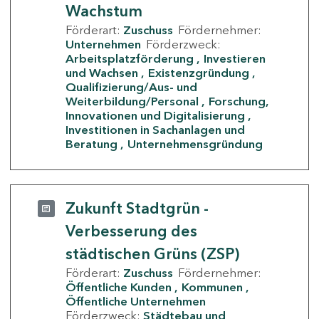
Wachstum
Förderart:
Zuschuss
Fördernehmer:
Unternehmen
Förderzweck:
Arbeitsplatzförderung
Investieren
und Wachsen
Existenzgründung
Qualifizierung/Aus- und
Weiterbildung/Personal
Forschung,
Innovationen und Digitalisierung
Investitionen in Sachanlagen und
Beratung
Unternehmensgründung
Zukunft Stadtgrün -
Verbesserung des
städtischen Grüns (ZSP)
Förderart:
Zuschuss
Fördernehmer:
Öffentliche Kunden
Kommunen
Öffentliche Unternehmen
Förderzweck:
Städtebau und